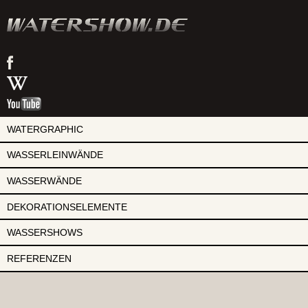
watershow
on
watershow
facebook
at
watershow
wikipedia
on
youtube
WATERGRAPHIC
WASSERLEINWÄNDE
WASSERWÄNDE
DEKORATIONSELEMENTE
WASSERSHOWS
REFERENZEN