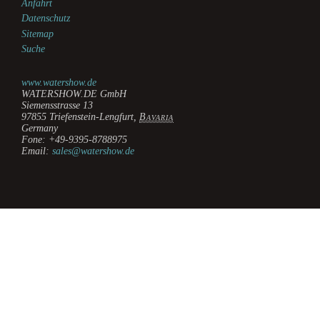
Anfahrt
Datenschutz
Sitemap
Suche
www.watershow.de
WATERSHOW.DE GmbH
Siemensstrasse 13
97855
Triefenstein-Lengfurt
,
Bavaria
Germany
Fone:
+49-9395-8788975
Email:
sales@watershow.de