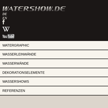
DE
EN
watershow
auf
watershow
facebook
bei
watershow
wikipedia
auf
youtube
WATERGRAPHIC
WASSERLEINWÄNDE
WASSERWÄNDE
DEKORATIONSELEMENTE
WASSERSHOWS
REFERENZEN