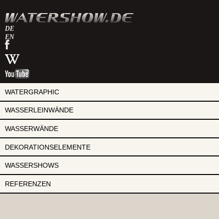
DE
EN
watershow
auf
watershow
facebook
bei
watershow
wikipedia
auf
youtube
WATERGRAPHIC
WASSERLEINWÄNDE
WASSERWÄNDE
DEKORATIONSELEMENTE
WASSERSHOWS
REFERENZEN