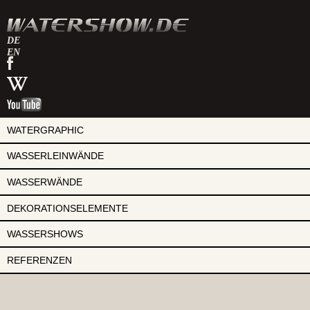
DE
EN
watershow
auf
watershow
facebook
bei
watershow
wikipedia
auf
youtube
WATERGRAPHIC
WASSERLEINWÄNDE
WASSERWÄNDE
DEKORATIONSELEMENTE
WASSERSHOWS
REFERENZEN