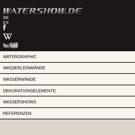
DE
EN
watershow
auf
watershow
facebook
bei
watershow
wikipedia
auf
youtube
WATERGRAPHIC
WASSERLEINWÄNDE
WASSERWÄNDE
DEKORATIONSELEMENTE
WASSERSHOWS
REFERENZEN