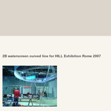
2B waterscreen curved line for HILL Exhibition Rome 2007