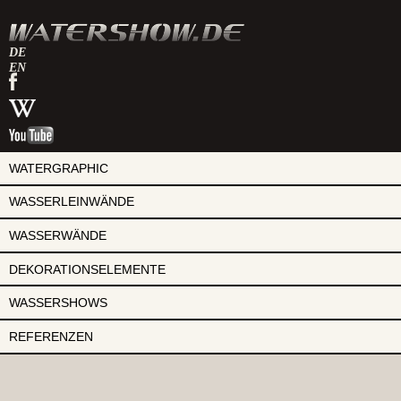
DE
EN
watershow
auf
watershow
facebook
bei
watershow
wikipedia
auf
youtube
WATERGRAPHIC
WASSERLEINWÄNDE
WASSERWÄNDE
DEKORATIONSELEMENTE
WASSERSHOWS
REFERENZEN