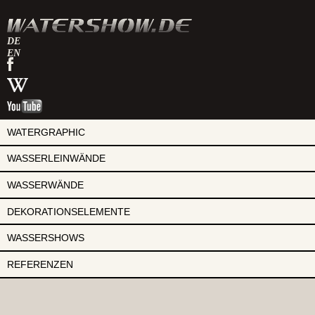
DE
EN
watershow
auf
watershow
facebook
bei
watershow
wikipedia
auf
youtube
WATERGRAPHIC
WASSERLEINWÄNDE
WASSERWÄNDE
DEKORATIONSELEMENTE
WASSERSHOWS
REFERENZEN