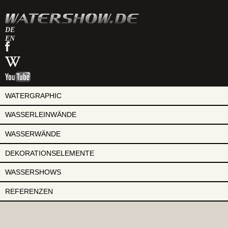
DE
EN
watershow
auf
watershow
facebook
bei
watershow
wikipedia
auf
youtube
WATERGRAPHIC
WASSERLEINWÄNDE
WASSERWÄNDE
DEKORATIONSELEMENTE
WASSERSHOWS
REFERENZEN