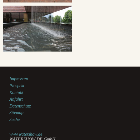
Impressum
Prospekt
Kontakt
Anfahrt
Datenschutz
Sitemap
Suche
www.watershow.de
WATERSHOW.DE GmbH