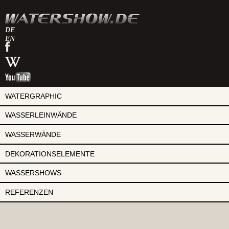
DE
EN
watershow
auf
watershow
facebook
bei
watershow
wikipedia
auf
youtube
WATERGRAPHIC
WASSERLEINWÄNDE
WASSERWÄNDE
DEKORATIONSELEMENTE
WASSERSHOWS
REFERENZEN