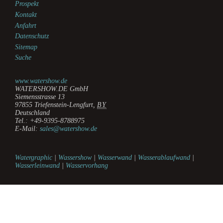
Prospekt
Kontakt
Anfahrt
Datenschutz
Sitemap
Suche
www.watershow.de
WATERSHOW.DE GmbH
Siemensstrasse 13
97855
Triefenstein-Lengfurt
,
BY
Deutschland
Tel.:
+49-9395-8788975
E-Mail:
sales@watershow.de
Watergraphic
|
Wassershow
|
Wasserwand
|
Wasserablaufwand
|
Wasserleinwand
|
Wasservorhang