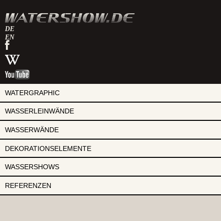
DE
EN
watershow
auf
watershow
facebook
bei
watershow
wikipedia
auf
youtube
WATERGRAPHIC
WASSERLEINWÄNDE
WASSERWÄNDE
DEKORATIONSELEMENTE
WASSERSHOWS
REFERENZEN