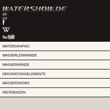
DE
EN
watershow
auf
watershow
facebook
bei
watershow
wikipedia
auf
youtube
WATERGRAPHIC
WASSERLEINWÄNDE
WASSERWÄNDE
DEKORATIONSELEMENTE
WASSERSHOWS
REFERENZEN