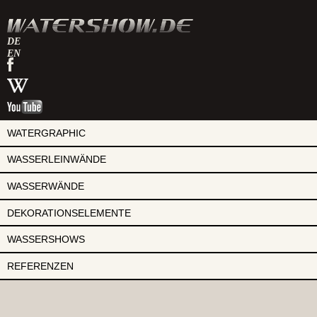
DE
EN
watershow
auf
watershow
facebook
bei
watershow
wikipedia
auf
youtube
WATERGRAPHIC
WASSERLEINWÄNDE
WASSERWÄNDE
DEKORATIONSELEMENTE
WASSERSHOWS
REFERENZEN