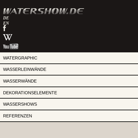
DE
EN
watershow
auf
watershow
facebook
bei
watershow
wikipedia
auf
youtube
WATERGRAPHIC
WASSERLEINWÄNDE
WASSERWÄNDE
DEKORATIONSELEMENTE
WASSERSHOWS
REFERENZEN