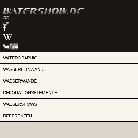
DE
EN
watershow
auf
watershow
facebook
bei
watershow
wikipedia
auf
youtube
WATERGRAPHIC
WASSERLEINWÄNDE
WASSERWÄNDE
DEKORATIONSELEMENTE
WASSERSHOWS
REFERENZEN