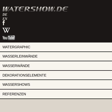
DE
EN
watershow
auf
watershow
facebook
bei
watershow
wikipedia
auf
youtube
WATERGRAPHIC
WASSERLEINWÄNDE
WASSERWÄNDE
DEKORATIONSELEMENTE
WASSERSHOWS
REFERENZEN