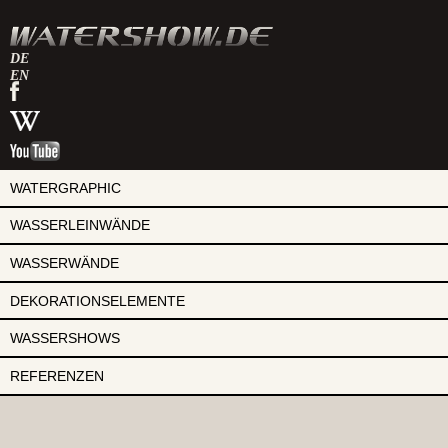
DE
EN
watershow
auf
watershow
facebook
bei
watershow
wikipedia
auf
youtube
WATERGRAPHIC
WASSERLEINWÄNDE
WASSERWÄNDE
DEKORATIONSELEMENTE
WASSERSHOWS
REFERENZEN