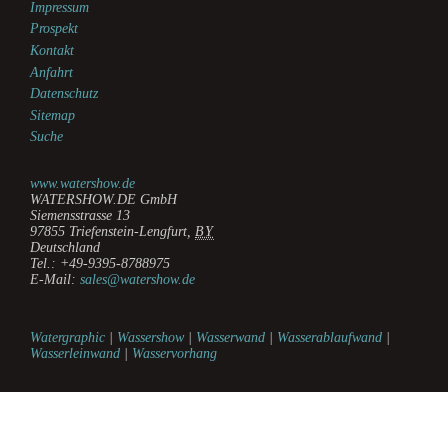
Impressum
Prospekt
Kontakt
Anfahrt
Datenschutz
Sitemap
Suche
www.watershow.de
WATERSHOW.DE GmbH
Siemensstrasse 13
97855
Triefenstein-Lengfurt
,
BY
Deutschland
Tel.:
+49-9395-8788975
E-Mail:
sales@watershow.de
Watergraphic
|
Wassershow
|
Wasserwand
|
Wasserablaufwand
|
Wasserleinwand
|
Wasservorhang