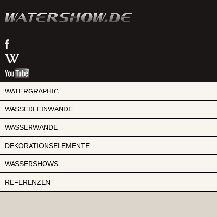
watershow
auf
watershow
facebook
bei
watershow
wikipedia
auf
youtube
WATERGRAPHIC
WASSERLEINWÄNDE
WASSERWÄNDE
DEKORATIONSELEMENTE
WASSERSHOWS
REFERENZEN