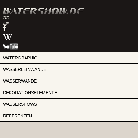
DE
EN
watershow
auf
watershow
facebook
bei
watershow
wikipedia
auf
youtube
WATERGRAPHIC
WASSERLEINWÄNDE
WASSERWÄNDE
DEKORATIONSELEMENTE
WASSERSHOWS
REFERENZEN