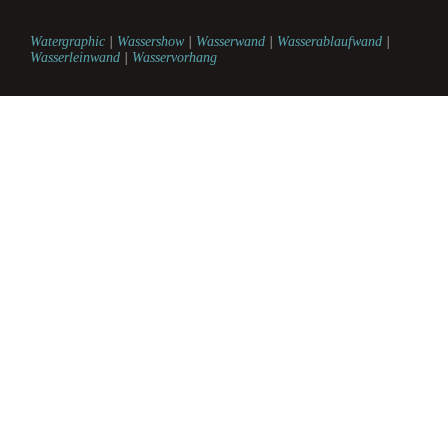
Watergraphic
|
Wassershow
|
Wasserwand
|
Wasserablaufwand
|
Wasserleinwand
|
Wasservorhang