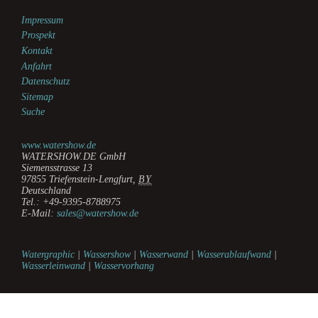
Impressum
Prospekt
Kontakt
Anfahrt
Datenschutz
Sitemap
Suche
www.watershow.de
WATERSHOW.DE GmbH
Siemensstrasse 13
97855
Triefenstein-Lengfurt
,
BY
Deutschland
Tel.:
+49-9395-8788975
E-Mail:
sales@watershow.de
Watergraphic
|
Wassershow
|
Wasserwand
|
Wasserablaufwand
|
Wasserleinwand
|
Wasservorhang