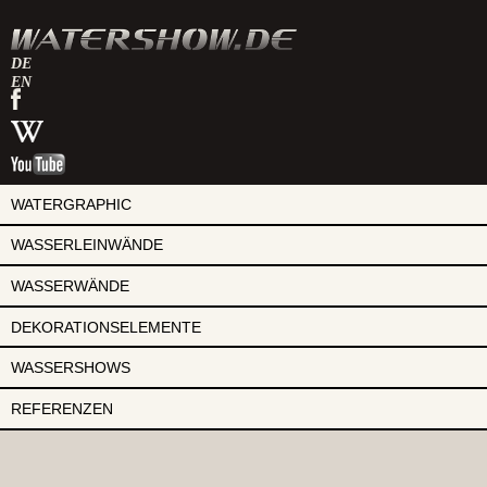
DE
EN
watershow
auf
watershow
facebook
bei
watershow
wikipedia
auf
youtube
WATERGRAPHIC
WASSERLEINWÄNDE
WASSERWÄNDE
DEKORATIONSELEMENTE
WASSERSHOWS
REFERENZEN