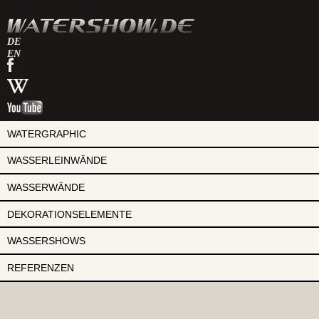
DE
EN
watershow
auf
watershow
facebook
bei
watershow
wikipedia
auf
youtube
WATERGRAPHIC
WASSERLEINWÄNDE
WASSERWÄNDE
DEKORATIONSELEMENTE
WASSERSHOWS
REFERENZEN