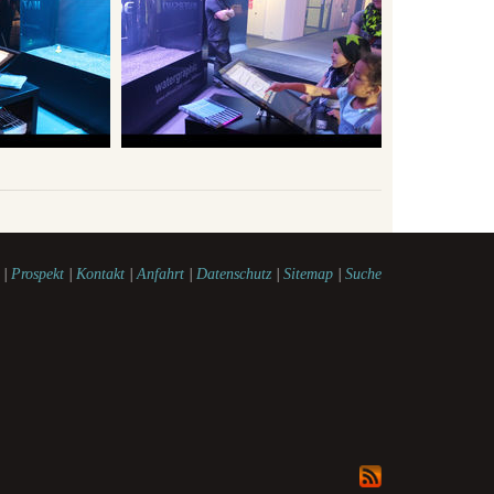
|
Prospekt
|
Kontakt
|
Anfahrt
|
Datenschutz
|
Sitemap
|
Suche
watershow
rss