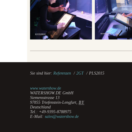
Sie sind hier:
Referenzen
/
2GT
/
PLS2015
www.watershow.de
WATERSHOW.DE GmbH
Siemensstrasse 13
97855
Triefenstein-Lengfurt
,
BY
Deutschland
Tel.:
+49-9395-8788975
E-Mail:
sales@watershow.de