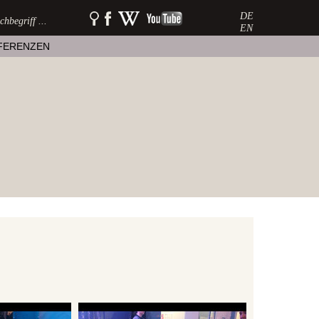
DE
SUCHE:
watershow
watershow
watershow
auf
bei
auf
EN
facebook
wikipedia
youtube
FERENZEN