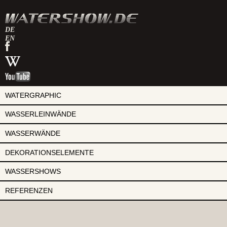
DE
EN
watershow
auf
watershow
facebook
bei
watershow
wikipedia
auf
youtube
WATERGRAPHIC
WASSERLEINWÄNDE
WASSERWÄNDE
DEKORATIONSELEMENTE
WASSERSHOWS
REFERENZEN