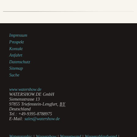
Impressum
Prospekt
Kontakt
Anfahrt
Datenschutz
Sitemap
Suche
www.watershow.de
WATERSHOW.DE GmbH
Siemensstrasse 13
97855
Triefenstein-Lengfurt
,
BY
Deutschland
Tel.:
+49-9395-8788975
E-Mail:
sales@watershow.de
Watergraphic
|
Wassershow
|
Wasserwand
|
Wasserablaufwand
|