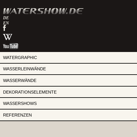
DE
EN
watershow
auf
watershow
facebook
bei
watershow
wikipedia
auf
youtube
WATERGRAPHIC
WASSERLEINWÄNDE
WASSERWÄNDE
DEKORATIONSELEMENTE
WASSERSHOWS
REFERENZEN