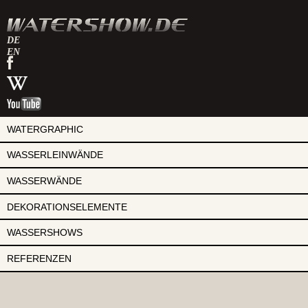
DE
EN
watershow
auf
watershow
facebook
bei
watershow
wikipedia
auf
youtube
WATERGRAPHIC
WASSERLEINWÄNDE
WASSERWÄNDE
DEKORATIONSELEMENTE
WASSERSHOWS
REFERENZEN