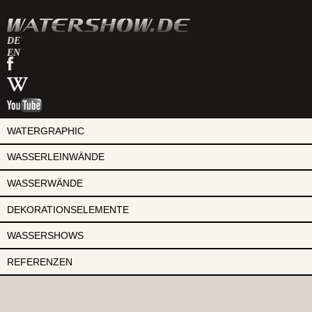
DE
EN
watershow
auf
watershow
facebook
bei
watershow
wikipedia
auf
youtube
WATERGRAPHIC
WASSERLEINWÄNDE
WASSERWÄNDE
DEKORATIONSELEMENTE
WASSERSHOWS
REFERENZEN