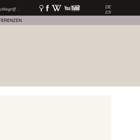
DE
SUCHE:
watershow
watershow
watershow
auf
bei
auf
EN
facebook
wikipedia
youtube
FERENZEN