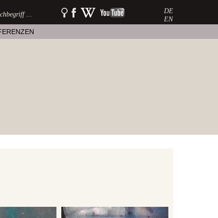
DE
SUCHE:
watershow
watershow
watershow
auf
bei
auf
EN
facebook
wikipedia
youtube
FERENZEN