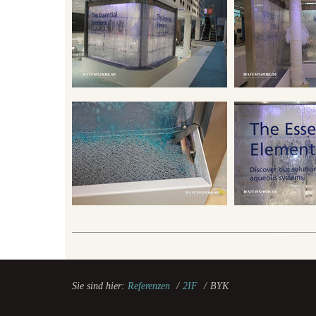
Sie sind hier:
Referenzen
/
2IF
/
BYK