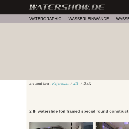
WATERGRAPHIC
WASSERLEINWÄNDE
WASS
Sie sind hier:
Referenzen
/
2IF
/
BYK
2 IF waterslide foil framed special round construc