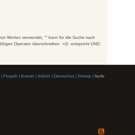
on Worten verwendet, "" kann für die Suche nach
igen Operator überschreiben. +/|/- entspricht UND,
|
Prospekt
|
Kontakt
|
Anfahrt
|
Datenschutz
|
Sitemap
|
Suche
watershow