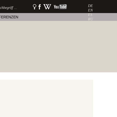
DE
SUCHE:
watershow
watershow
watershow
auf
bei
auf
EN
facebook
wikipedia
youtube
ES
FERENZEN
RU