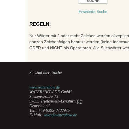
Erweiterte Suche
REGELN:
Nur Wörter mit 2 oder mehr Zeichen werden akzeptier
ganzen Zeichenfolgen benutzt werden (keine Indexsu
ODER und NICHT als Operatoren. Alle Suchwörter werd
Sie sind hier: Suche
www.watershow.de
WATERSHOW.DE GmbH
Siemensstrasse 13
97855
Triefenstein-Lengfurt
,
BY
Deutschland
Tel.:
+49-9395-8788975
E-Mail:
sales@watershow.de