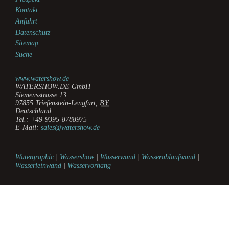
Kontakt
Anfahrt
Datenschutz
Sitemap
Suche
www.watershow.de
WATERSHOW.DE GmbH
Siemensstrasse 13
97855
Triefenstein-Lengfurt
,
BY
Deutschland
Tel.:
+49-9395-8788975
E-Mail:
sales@watershow.de
Watergraphic
|
Wassershow
|
Wasserwand
|
Wasserablaufwand
|
Wasserleinwand
|
Wasservorhang