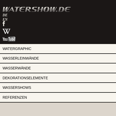
DE
EN
watershow
auf
watershow
facebook
bei
watershow
wikipedia
auf
youtube
WATERGRAPHIC
WASSERLEINWÄNDE
WASSERWÄNDE
DEKORATIONSELEMENTE
WASSERSHOWS
REFERENZEN