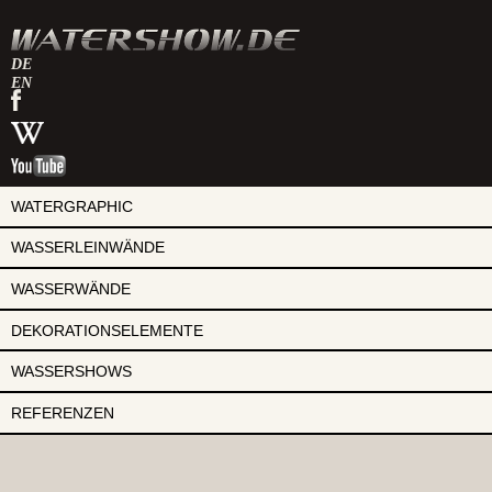
DE
EN
watershow
auf
watershow
facebook
bei
watershow
wikipedia
auf
youtube
WATERGRAPHIC
WASSERLEINWÄNDE
WASSERWÄNDE
DEKORATIONSELEMENTE
WASSERSHOWS
REFERENZEN