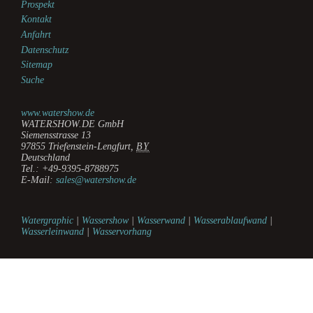
Prospekt
Kontakt
Anfahrt
Datenschutz
Sitemap
Suche
www.watershow.de
WATERSHOW.DE GmbH
Siemensstrasse 13
97855
Triefenstein-Lengfurt
,
BY
Deutschland
Tel.:
+49-9395-8788975
E-Mail:
sales@watershow.de
Watergraphic
|
Wassershow
|
Wasserwand
|
Wasserablaufwand
|
Wasserleinwand
|
Wasservorhang