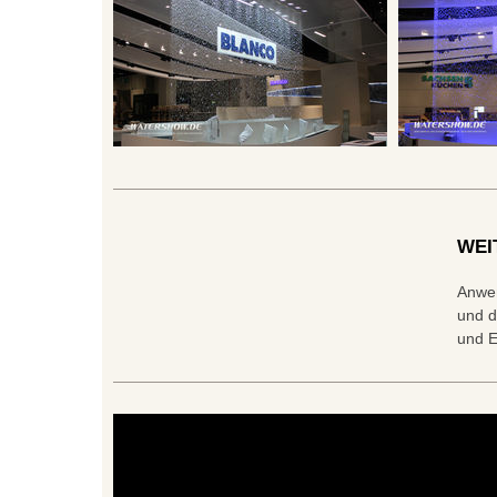
WEI
Anwen
und d
und E