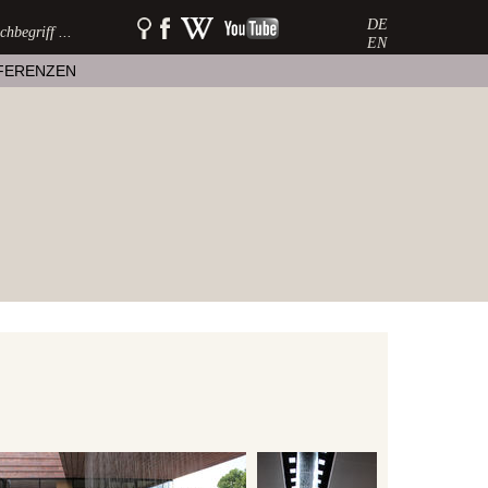
DE
SUCHE:
watershow
watershow
watershow
auf
bei
auf
EN
facebook
wikipedia
youtube
FERENZEN