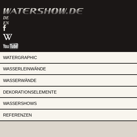
DE
EN
watershow
auf
watershow
facebook
bei
watershow
wikipedia
auf
youtube
WATERGRAPHIC
WASSERLEINWÄNDE
WASSERWÄNDE
DEKORATIONSELEMENTE
WASSERSHOWS
REFERENZEN