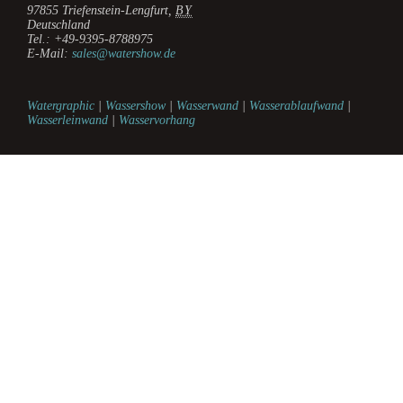
97855
Triefenstein-Lengfurt
,
BY
Deutschland
Tel.:
+49-9395-8788975
E-Mail:
sales@watershow.de
Watergraphic
|
Wassershow
|
Wasserwand
|
Wasserablaufwand
|
Wasserleinwand
|
Wasservorhang