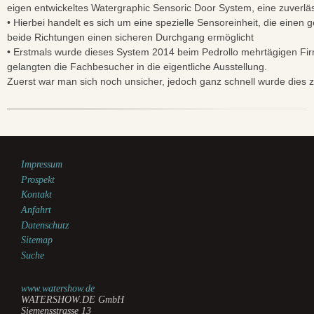
eigen entwickeltes Watergraphic Sensoric Door System, eine zuverläs
• Hierbei handelt es sich um eine spezielle Sensoreinheit, die einen
beide Richtungen einen sicheren Durchgang ermöglicht
• Erstmals wurde dieses System 2014 beim Pedrollo mehrtägigen Fi
gelangten die Fachbesucher in die eigentliche Ausstellung.
Zuerst war man sich noch unsicher, jedoch ganz schnell wurde dies
Impressum
Prospekt
Kontakt
Anfahrt
Datenschutz
Sitemap
Suche
www.watershow.de
WATERSHOW.DE GmbH
Siemensstrasse 13